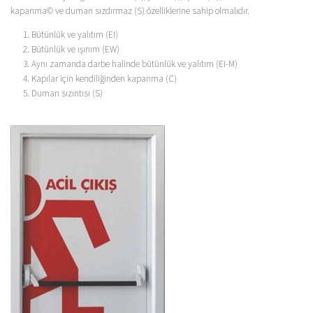
kapanma© ve duman sızdırmaz (S) özelliklerine sahip olmalıdır.
Bütünlük ve yalıtım (EI)
Bütünlük ve ışınım (EW)
Aynı zamanda darbe halinde bütünlük ve yalıtım (EI-M)
Kapılar için kendiliğinden kapanma (C)
Duman sızıntısı (S)