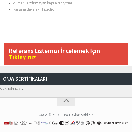
dumanı sızdırmayan kapı altı giyotini,
yangına dayanıklı hidrolik.
Referans Listemizi İncelemek İçin
Tıklayınız
ONAY SERTİFİKALARI
Çok Yakında...
Kesici © 2017. Tüm Hakları Saklıdır.