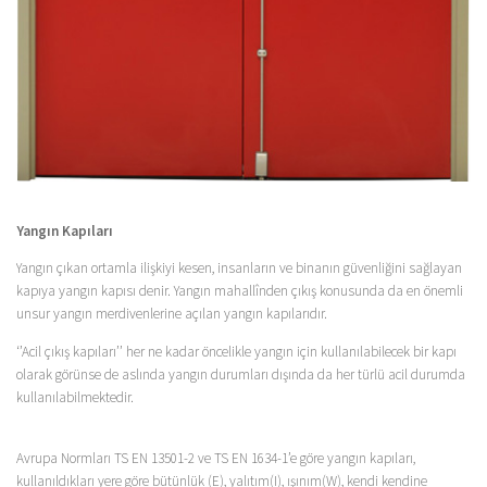
Yangın Kapıları
Yangın çıkan ortamla ilişkiyi kesen, insanların ve binanın güvenliğini sağlayan
kapıya yangın kapısı denir. Yangın mahallînden çıkış konusunda da en önemli
unsur yangın merdivenlerine açılan yangın kapılarıdır.
‘’Acil çıkış kapıları’’ her ne kadar öncelikle yangın için kullanılabilecek bir kapı
olarak görünse de aslında yangın durumları dışında da her türlü acil durumda
kullanılabilmektedir.
Avrupa Normları TS EN 13501-2 ve TS EN 1634-1’e göre yangın kapıları,
kullanıldıkları yere göre bütünlük (E), yalıtım(I), ışınım(W), kendi kendine