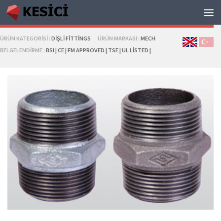
DIŞLI NIPEL
ÜRÜN KATEGORISI :
DIŞLI FITTINGS
ÜRÜN MARKASI :
MECH
BELGELENDIRME :
BSI | CE | FM APPROVED | TSE | UL LISTED |